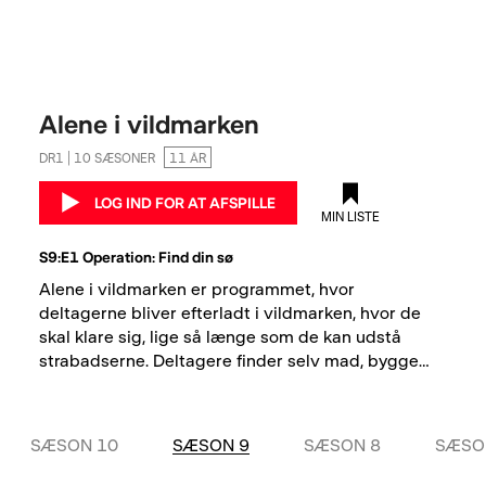
Alene i vildmarken
DR1 | 10 SÆSONER
11 ÅR
LOG IND FOR AT AFSPILLE
MIN LISTE
S9:E1 Operation: Find din sø
Alene i vildmarken er programmet, hvor 
deltagerne bliver efterladt i vildmarken, hvor de 
skal klare sig, lige så længe som de kan udstå 
strabadserne. Deltagere finder selv mad, bygger 
shelter og overlever i den barske natur.
SÆSON 10
SÆSON 9
SÆSON 8
SÆSO