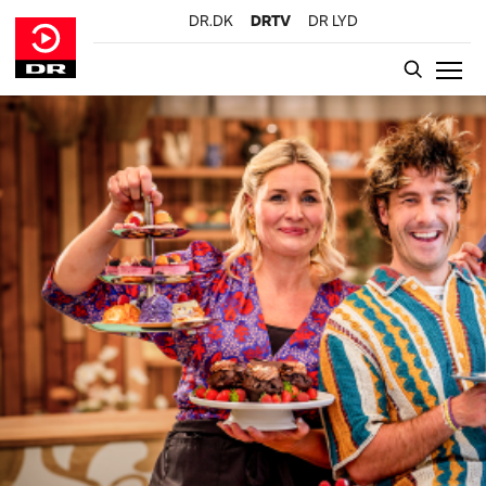
DR.DK
DRTV
DR LYD
GÅ TIL INDHOLD