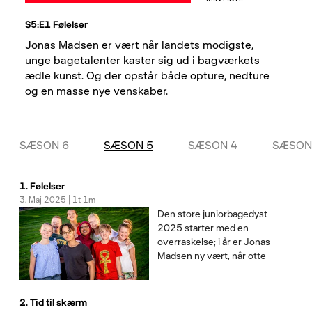
S5:E1 Følelser
Jonas Madsen er vært når landets modigste, 
unge bagetalenter kaster sig ud i bagværkets 
ædle kunst. Og der opstår både opture, nedture 
og en masse nye venskaber.
SÆSON 6
SÆSON 5
SÆSON 4
SÆSON
1. Følelser
3. Maj 2025 | 1t 1m
Den store juniorbagedyst
2025 starter med en
overraskelse; i år er Jonas
Madsen ny vært, når otte
unge bagetalenter skal
sparke benene væk under
dommerparret Katrine
2. Tid til skærm
Foged Thomsen og Markus